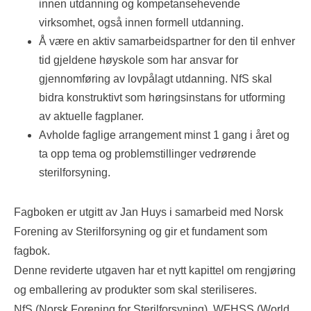
innen utdanning og kompetansehevende
virksomhet, også innen formell utdanning.
Å være en aktiv samarbeidspartner for den til enhver
tid gjeldene høyskole som har ansvar for
gjennomføring av lovpålagt utdanning. NfS skal
bidra konstruktivt som høringsinstans for utforming
av aktuelle fagplaner.
Avholde faglige arrangement minst 1 gang i året og
ta opp tema og problemstillinger vedrørende
sterilforsyning.
Fagboken er utgitt av Jan Huys i samarbeid med Norsk
Forening av Sterilforsyning og gir et fundament som
fagbok.
Denne reviderte utgaven har et nytt kapittel om rengjøring
og emballering av produkter som skal steriliseres.
NfS (Norsk Forening for Sterilforsyning), WFHSS (World