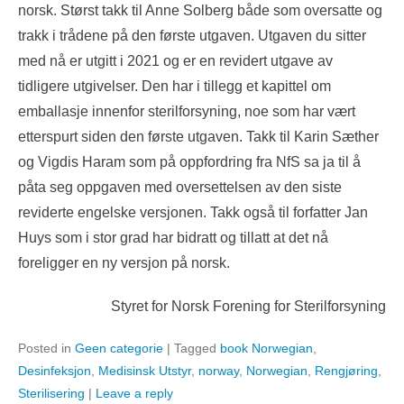
norsk. Størst takk til Anne Solberg både som oversatte og
trakk i trådene på den første utgaven. Utgaven du sitter
med nå er utgitt i 2021 og er en revidert utgave av
tidligere utgivelser. Den har i tillegg et kapittel om
emballasje innenfor sterilforsyning, noe som har vært
etterspurt siden den første utgaven. Takk til Karin Sæther
og Vigdis Haram som på oppfordring fra NfS sa ja til å
påta seg oppgaven med oversettelsen av den siste
reviderte engelske versjonen. Takk også til forfatter Jan
Huys som i stor grad har bidratt og tillatt at det nå
foreligger en ny versjon på norsk.
Styret for Norsk Forening for Sterilforsyning
Posted in
Geen categorie
|
Tagged
book Norwegian
,
Desinfeksjon
,
Medisinsk Utstyr
,
norway
,
Norwegian
,
Rengjøring
,
Sterilisering
|
Leave a reply