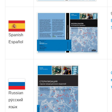
Spanish
Español
Russian
ру́сский
язы́к