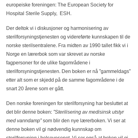
europeiske foreningen: The European Society for
Hospital Sterile Supply, ESH.
Der deltok vi i diskusjoner og harmonisering av
sterilforsyningstjenesten og videreførte kunnskapen til de
norske sterilsentralene. Fra midten av 1990 tallet fikk vi i
Norge en lærerbok som var skrevet av norske
fagpersoner for de ulike fagområdene i
sterilforsyningstjenesten. Den boken er nå ”gammeldags”
etter alt som er skjedd på de samme fagområdene i de
snart 20 årene som er gått.
Den norske foreningen for sterilforsyning har besluttet at
det blir denne boken:
”Sterilisering av medisinsk utstyr
med vanndamp”
som blir den nye lærerboken. Vi ser at
denne boken vil gi nødvendig kunnskap om
sterilforsyning i helsevesenet. Vi ser også at boken vil gi