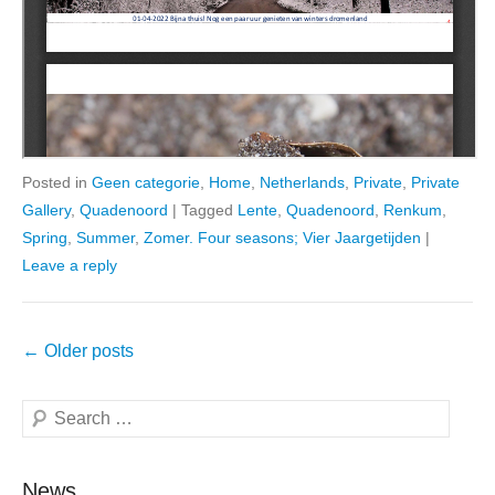
Posted in
Geen categorie
,
Home
,
Netherlands
,
Private
,
Private
Gallery
,
Quadenoord
|
Tagged
Lente
,
Quadenoord
,
Renkum
,
Spring
,
Summer
,
Zomer. Four seasons; Vier Jaargetijden
|
Leave a reply
Post
←
Older posts
navigation
Search
News