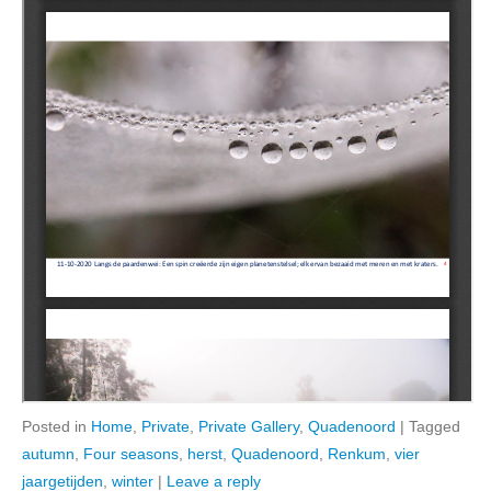
Posted in
Home
,
Private
,
Private Gallery
,
Quadenoord
|
Tagged
autumn
,
Four seasons
,
herst
,
Quadenoord
,
Renkum
,
vier
jaargetijden
,
winter
|
Leave a reply