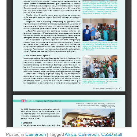
Posted in
Cameroon
|
Tagged
Africa
,
Cameroon
,
CSSD staff