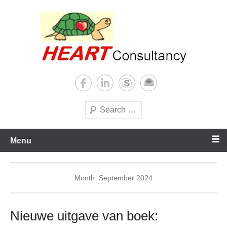
Skip
to
content
Consultancy, training, publications, research. With focus on developing
Sterilization of medical
world
supplies
Search
Menu
Month:
September 2024
Nieuwe uitgave van boek: