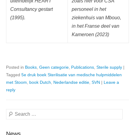
uiteindelijk HEART
zoals hier voor CSA
Consultancy gestart
personeel in het
(1995).
ziekenhuis van Mbouo,
in het Franse deel van
Kameroen (2023)
Posted in
Books
,
Geen categorie
,
Publications
,
Sterile supply
|
Tagged
5e druk boek Sterilisatie van medische hulpmiddelen
met Stoom
,
book Dutch
,
Nederlandse editie
,
SVN
|
Leave a
reply
Search
News