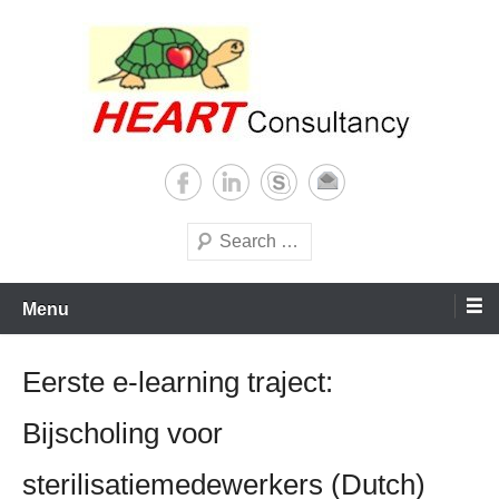
Skip
to
content
Consultancy, training, publications, research. With focus on developing
Sterilization of medical
world
supplies
Search
Menu
Eerste e-learning traject:
Bijscholing voor
sterilisatiemedewerkers (Dutch)